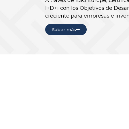
A través de ESG Europe, certifi
I+D+i con los Objetivos de Desar
creciente para empresas e inve
Saber más
Ejecutado por Castellana Valley
Venture Bui
emprendedor
Castellana Valley es nuestra nue