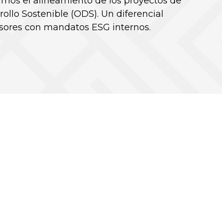
camos el alineamiento de los proyectos de
rollo Sostenible (ODS). Un diferencial
rsores con mandatos ESG internos.
lding para
es científicos
va iniciativa de venture building, dedicada a